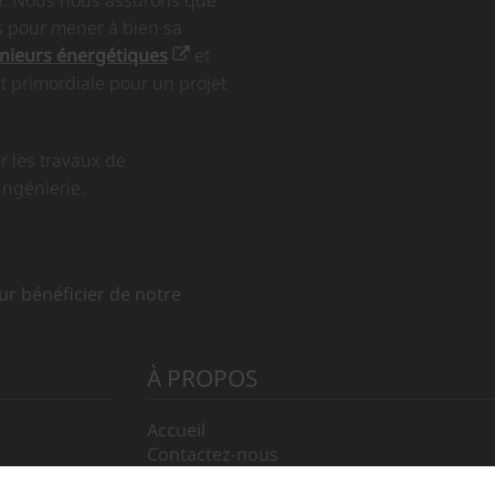
s pour mener à bien sa
nieurs énergétiques
et
t primordiale pour un projet
r les travaux de
ngénierie.
r bénéficier de notre
À PROPOS
Accueil
Contactez-nous
Mentions légales