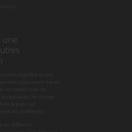
rvices !
: une
autres
n
ication régulière et une
ngénierie, nous avons mis en
er en contact avec les
n durant toutes les phases
aire le point sur
éventuels problèmes.
e les différents
al. Nous nous assurons que