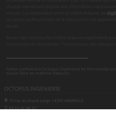
chaque intervenant dispose des informations nécessaire
mission. La collaboration entre le maître d'œuvre, les
ingé
les autres professionnels de la construction est égalemen
réussi.
Besoin des services d’un maître d’œuvre expérimenté pou
construction en Normandie ? Tournez-vous vers Octopus I
Faites confiance à Octopus Ingénierie en Normandie pou
savoir-faire en maîtrise d'œuvre.
OCTOPUS INGENIERIE
19 rue du Grand Large
14390
VARAVILLE
09 74 56 88 33