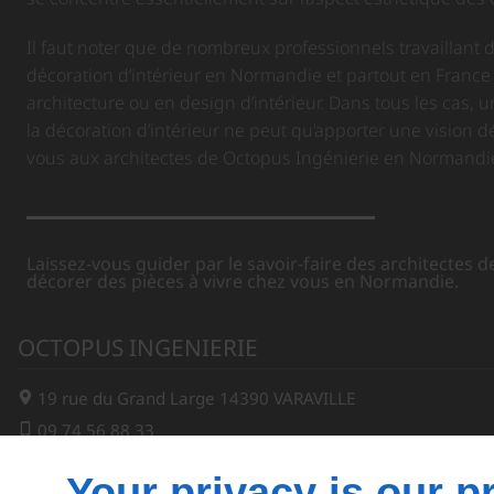
Il faut noter que de nombreux professionnels travaillant 
décoration d’intérieur en Normandie et partout en France
architecture ou en design d’intérieur. Dans tous les cas, u
la décoration d’intérieur ne peut qu’apporter une vision dét
vous aux architectes de Octopus Ingénierie en Normandie
Laissez-vous guider par le savoir-faire des architectes 
décorer des pièces à vivre chez vous en Normandie.
OCTOPUS INGENIERIE
19 rue du Grand Large
14390
VARAVILLE
09 74 56 88 33
Your privacy is our pr