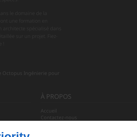
dans le domaine de la
 ont une formation en
n architecte spécialisé dans
aillée sur un projet. Fiez-
 !
de Octopus Ingénierie pour
À PROPOS
Accueil
Contactez-nous
Mentions légales
Plan du site
iority