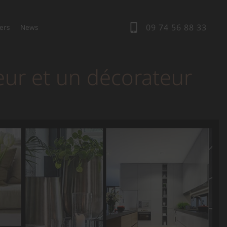
09 74 56 88 33
ers
News
eur et un décorateur