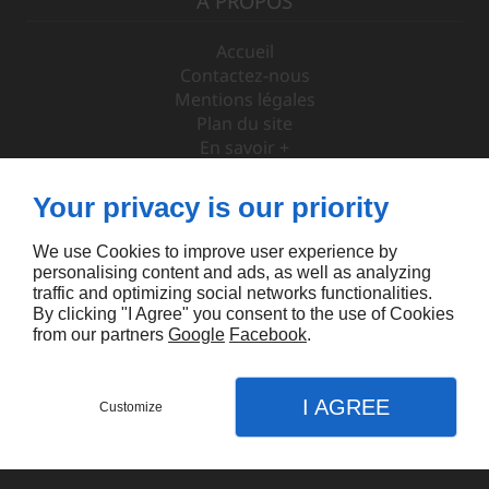
À PROPOS
Accueil
Contactez-nous
Mentions légales
Plan du site
En savoir +
Your privacy is our priority
SUIVEZ-NOUS
We use Cookies to improve user experience by
personalising content and ads, as well as analyzing
traffic and optimizing social networks functionalities.
By clicking "I Agree" you consent to the use of Cookies
from our partners
Google
Facebook
.
Linkeo
I AGREE
Customize
Appel
Menu
Contact
Plan